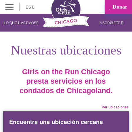
Donar
ES
LO QUE HACEMOS
INSCRÍBETE
Nuestras ubicaciones
Girls on the Run Chicago
presta servicios en los
condados de Chicagoland.
Ver ubicaciones